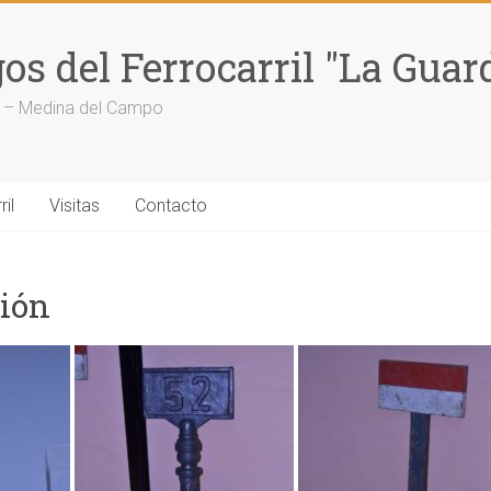
s del Ferrocarril "La Guar
ca – Medina del Campo
il
Visitas
Contacto
ción