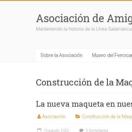
Saltar
al
Asociación de Amigo
contenido
Manteniendo la historia de la Linea Salaman
Sobre la Asociación
Museo del Ferrocarr
Construcción de la Ma
La nueva maqueta en nues
Asociación
Construcción de la Maq
15 agosto, 2022
0 Comentarios