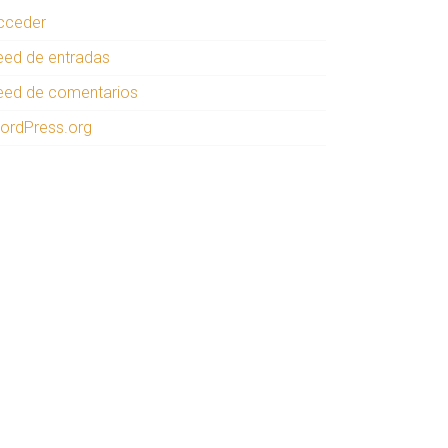
cceder
eed de entradas
eed de comentarios
ordPress.org