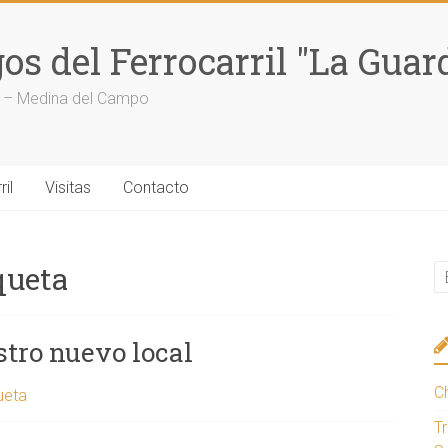
s del Ferrocarril "La Guar
ca – Medina del Campo
il
Visitas
Contacto
queta
tro nuevo local
C
ueta
T