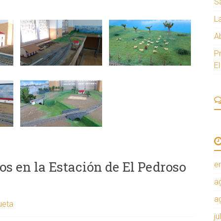
S
L
A
P
E
os en la Estación de El Pedroso
e
a
a
ueta
ju