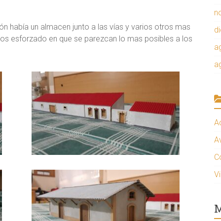
n
ón había un almacen junto a las vías y varios otros mas
d
mos esforzado en que se parezcan lo mas posibles a los
a
a
A
A
C
V
M