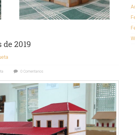
A
F
F
W
s de 2019
ueta
ta
0 Comentarios