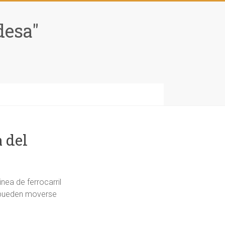
desa"
 del
nea de ferrocarril
 pueden moverse