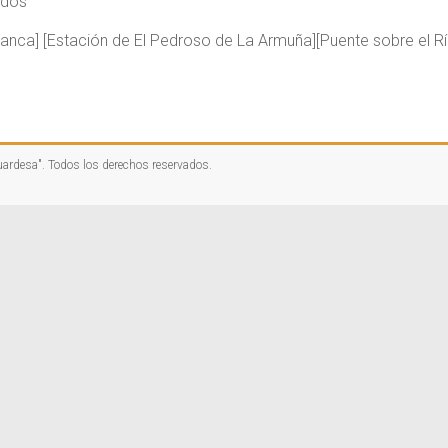
ados
anca] [Estación de El Pedroso de La Armuña][Puente sobre el R
uardesa"
. Todos los derechos reservados.